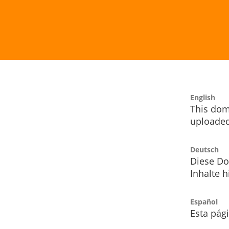
English
This dom
uploaded
Deutsch
Diese Do
Inhalte h
Español
Esta pág