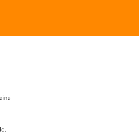
eine
do.